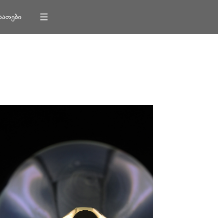
აათები
|||