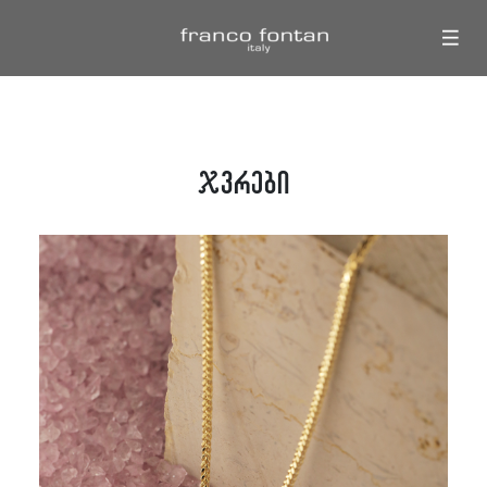
|||
ჯვრები