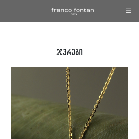
|||
ჯვრები